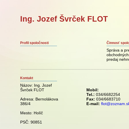
Ing. Jozef Švrček FLOT
Profil spoločnosti
Činnosť spol
Správa a pr
obchodných 
predaj nehnu
Kontakt
Názov:
Ing. Jozef
Švrček FLOT
Mobil:
Tel.:
034/6682254
Adresa:
Bernolákova
Fax:
034/6683710
386/4
E-mail:
flot@zoznam.s
Mesto:
Holíč
PSČ:
90851