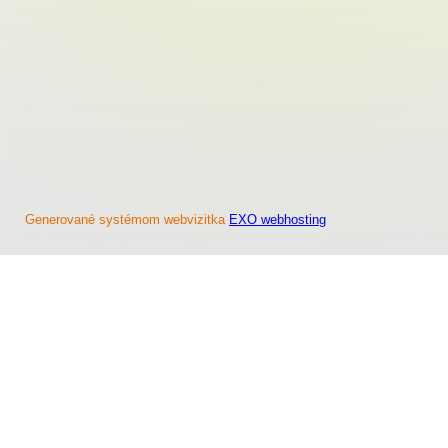
Generované systémom webvizitka
EXO webhosting